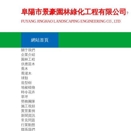
阜陽市景豪園林綠化工程有限公司
?
FUYANG JINGHAO
LANDSCAPING
ENGINEERING
CO., LTD
網站首頁
關于我們
企業介紹
園林工程
供應苗木
喬木
喬灌木
球類
造型樹
地被植物
時令花卉
草坪
勞務團隊
施工視頻
實景案例
新聞資訊
常見問題
行業動態
聯系我們