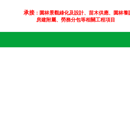
承接
：園林
景觀綠化及設計、苗木供應、
園林
養
房建附屬、
勞務分包等相關工程項目