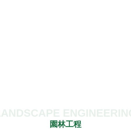
LANDSCAPE ENGINEERIN
園林工程